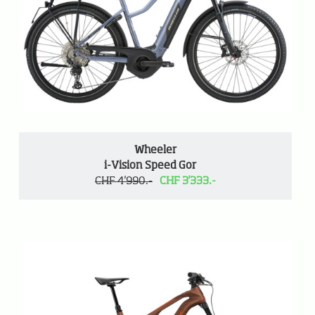
Wheeler
i-Vision Speed Gor
CHF 4'990.-
CHF 3'333.-