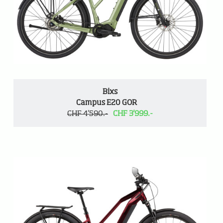
Bixs
Campus E20 GOR
CHF 4'590.-
CHF 3'999.-