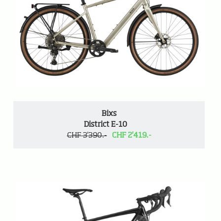
Bixs
District E-10
CHF 3'390.-
CHF 2'419.-