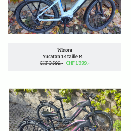
Winora
Yucatan 12 taille M
CHF 3'599.-
CHF 1'899.-