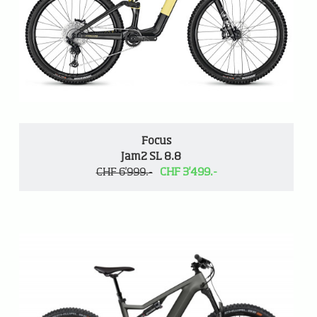
Focus
Jam2 SL 8.8
CHF 6'999.-
CHF 3'499.-