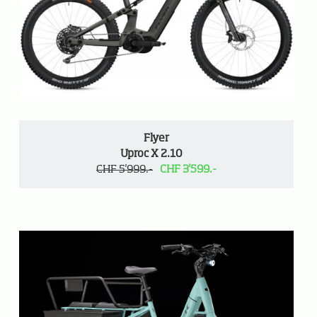
Flyer
Uproc X 2.10
CHF 5'999.-
CHF 3'599.-