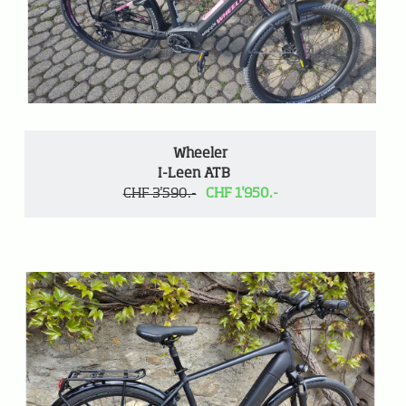
Wheeler
I-Leen ATB
CHF 3'590.-
CHF 1'950.-