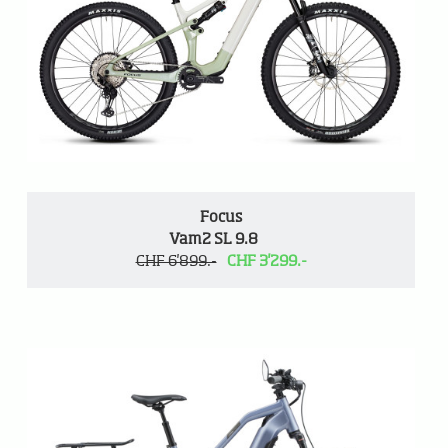
Focus
Vam2 SL 9.8
CHF 6'899.-
CHF 3'299.-