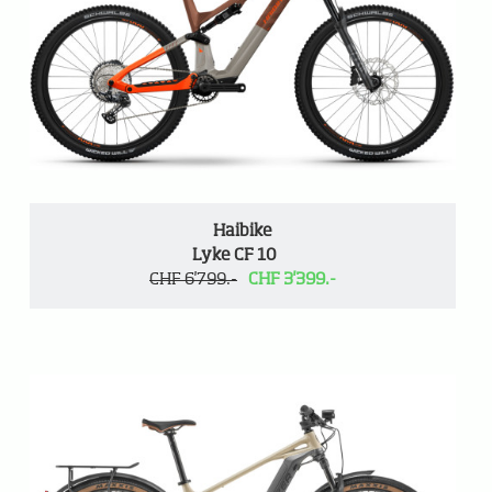
Haibike
Lyke CF 10
CHF 6'799.-
CHF 3'399.-