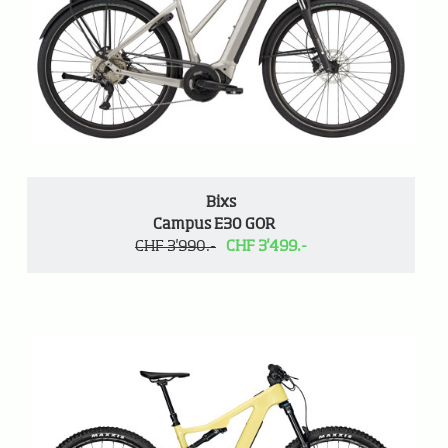
Bixs
Campus E30 GOR
CHF 3'990.-
CHF 3'499.-