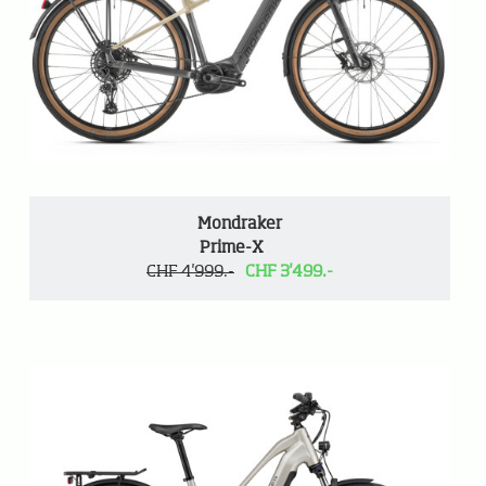
Mondraker
Prime-X
CHF 4'999.-
CHF 3'499.-