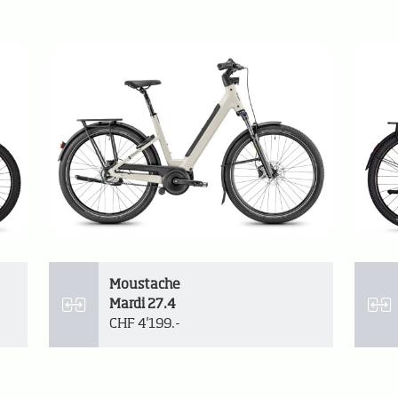
Moustache
Mardi 27.4
CHF 4'199.-