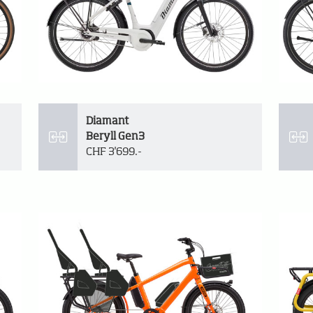
Diamant
Beryll Gen3
CHF 3'699.-