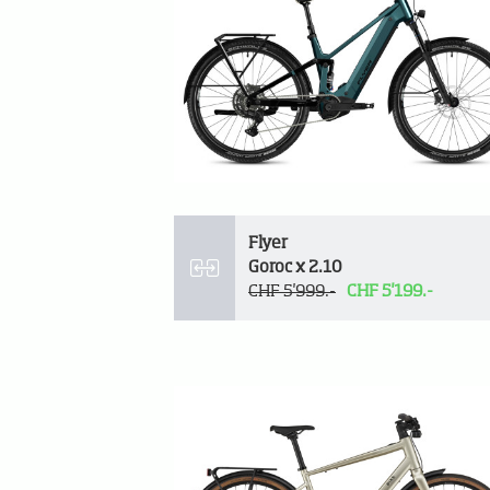
Flyer
Goroc x 2.10
CHF 5'999.-
CHF 5'199.-