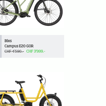
Bixs
Campus E20 GOR
CHF 4'590.-
CHF 3'999.-