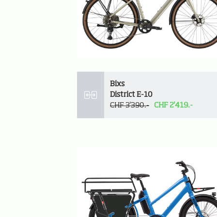
Bixs
District E-10
CHF 3'390.-
CHF 2'419.-