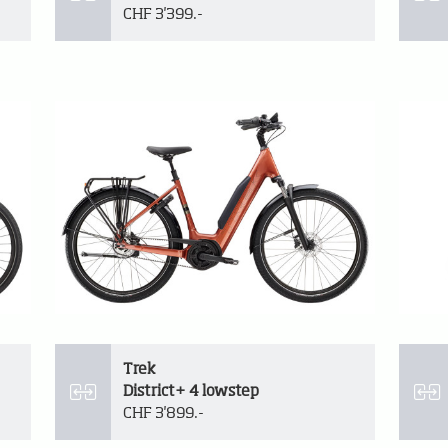
CHF 3'399.-
Trek
District+ 4 lowstep
CHF 3'899.-