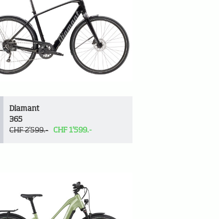
Diamant
365
CHF 2'599.-
CHF 1'599.-