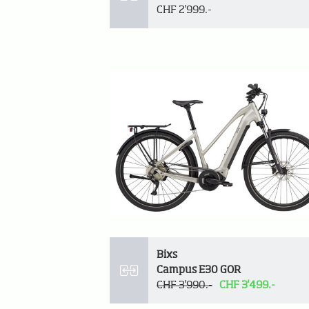
CHF 2'999.-
Bixs
Campus E30 GOR
CHF 3'990.-
CHF 3'499.-