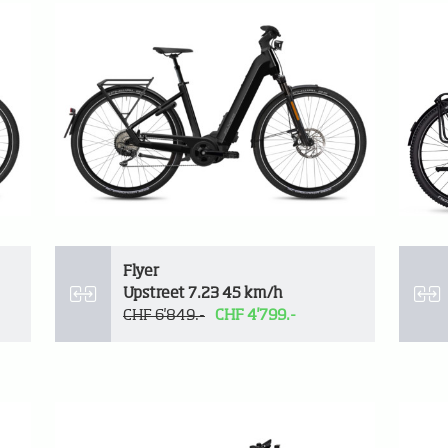
Flyer
Upstreet 7.23 45 km/h
CHF 6'849.-
CHF 4'799.-