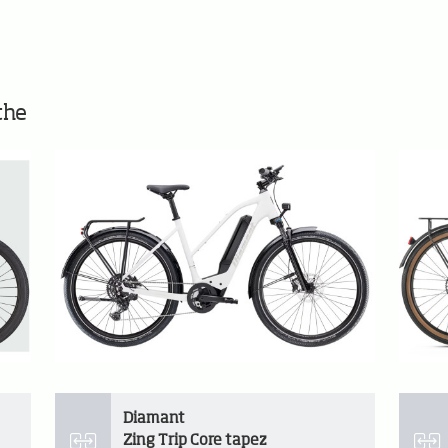
che
Diamant
Zing Trip Core tapez