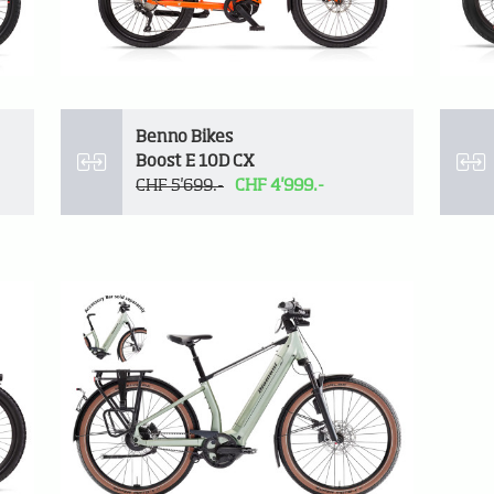
Benno Bikes
Boost E 10D CX
CHF 5'699.-
CHF 4'999.-