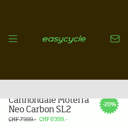
Pourquoi un vélo électrique?
Aspects techniques
Les choix technologiques
Nos critères de sélection
Questions / Réponses
A jour
News
Cannondale Moterra
-20%
Neo Carbon SL2
CHF 7'999.-
CHF 6'399.-