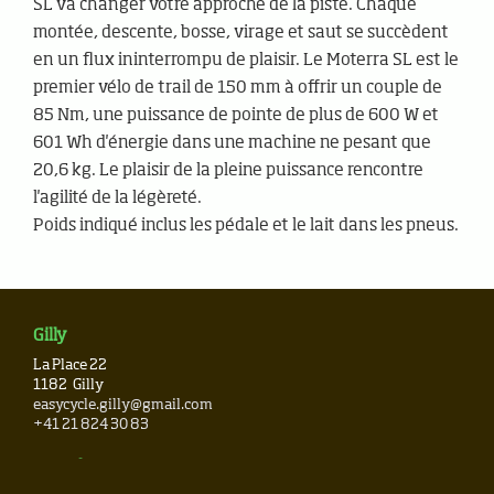
SL va changer votre approche de la piste. Chaque
montée, descente, bosse, virage et saut se succèdent
en un flux ininterrompu de plaisir. Le Moterra SL est le
premier vélo de trail de 150 mm à offrir un couple de
85 Nm, une puissance de pointe de plus de 600 W et
601 Wh d'énergie dans une machine ne pesant que
20,6 kg. Le plaisir de la pleine puissance rencontre
l'agilité de la légèreté.
Poids indiqué inclus les pédale et le lait dans les pneus.
Gilly
La Place 22
1182
Gilly
easycycle.gilly@gmail.com
+41 21 824 30 83
Newsletter