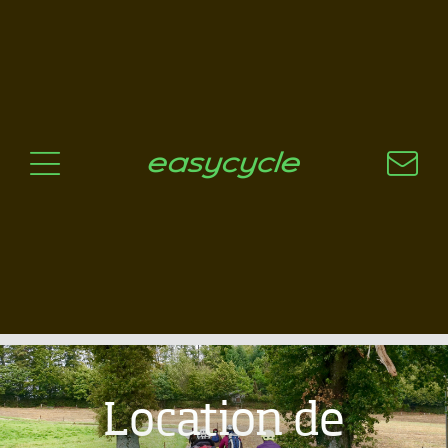
Pourquoi un vélo électrique?
Aspects techniques
Les choix technologiques
Nos critères de sélection
Questions / Réponses
A jour
News
Location de