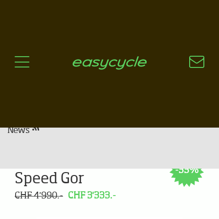
Pourquoi un vélo électrique?
Aspects techniques
Les choix technologiques
Nos critères de sélection
Questions / Réponses
A jour
News
Wheeler i-Vision
-33%
Speed Gor
CHF 4'990.-
CHF 3'333.-