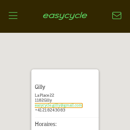
Pourquoi un vélo électrique?
Aspects techniques
Les choix technologiques
Nos critères de sélection
Questions / Réponses
A jour
News
Gilly
La Place 22
1182
Gilly
easycycle.gilly@gmail.com
+41 21 824 30 83
Horaires: