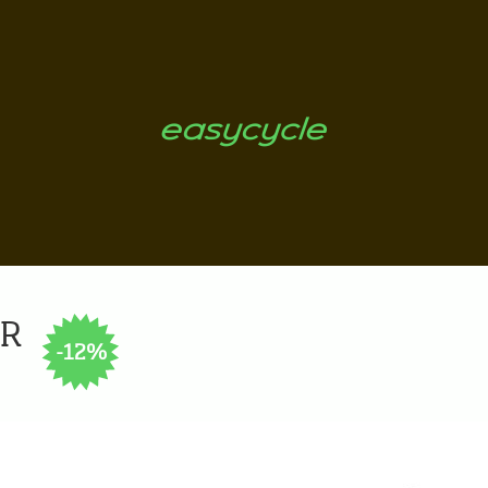
OR
-12%