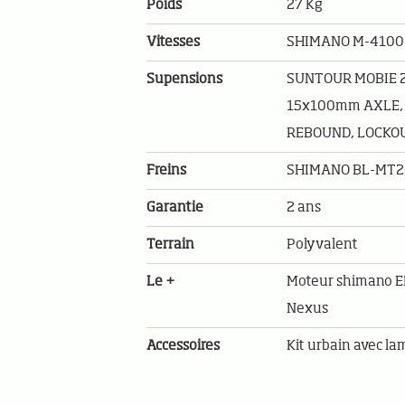
Poids
27 Kg
Vitesses
SHIMANO M-4100 
Supensions
SUNTOUR MOBIE 25
15x100mm AXLE,
REBOUND, LOCKO
Freins
SHIMANO BL-MT2
Garantie
2 ans
Terrain
Polyvalent
Le +
Moteur shimano EP8
Nexus
Accessoires
Kit urbain avec la