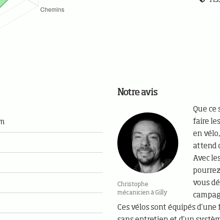
Notre avis
Que ce s
faire l
Nm
en vélo
attend d
Avec le
pourrez 
vous dé
Christophe
mécanicien à Gilly
campagn
Ces vélos sont équipés d’une 
sans entretien et d’un système