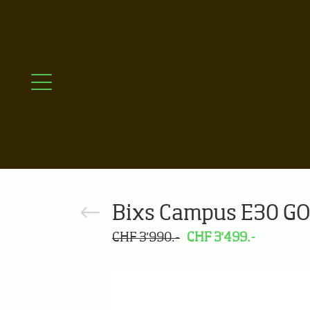
Bixs Campus E30 G
CHF 3'990.-
CHF 3'499.-