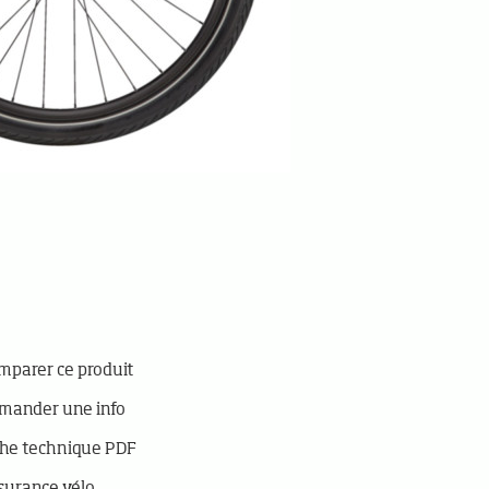
parer ce produit
mander une info
he technique PDF
surance vélo