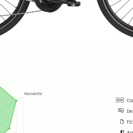
Com
De
Fic
As