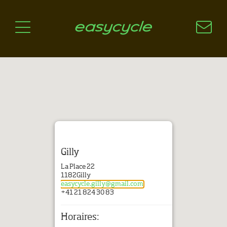
Pourquoi un vélo électrique?
Aspects techniques
Les choix technologiques
Nos critères de sélection
Questions / Réponses
A jour
News
Gilly
La Place 22
1182
Gilly
easycycle.gilly@gmail.com
+41 21 824 30 83
Horaires: