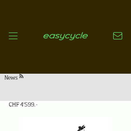
Pourquoi un vélo électrique?
Aspects techniques
Les choix technologiques
Nos critères de sélection
Questions / Réponses
A jour
News
Focus Aventura 6.8
CHF 4'599.-
Previous
Next