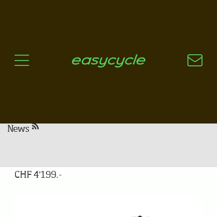
Pourquoi un vélo électrique?
Aspects techniques
Les choix technologiques
Nos critères de sélection
Questions / Réponses
A jour
News
Focus Aventura 6.7 FS
CHF 4'199.-