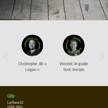
Previous
Nex
Christophe, dit «
Vincent, le guide
Logan »
tout-terrain
Gilly
La Place 22
1182
Gilly