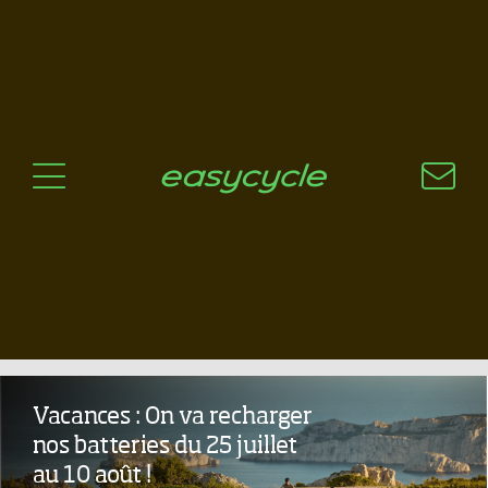
Pourquoi un vélo électrique?
Aspects techniques
Les choix technologiques
Nos critères de sélection
Questions / Réponses
A jour
News
Mondraker Crafty Carbon R
à tester à Gilly !!