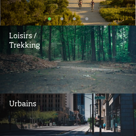
Loisirs /
Trekking
Urbains