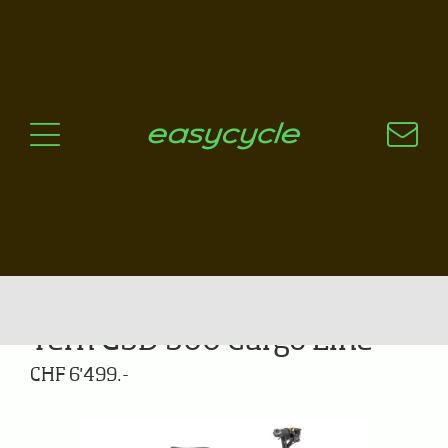
Pourquoi un vélo électrique?
Aspects techniques
Les choix technologiques
Nos critères de sélection
Questions / Réponses
A jour
News
Tern GSD S00 Cargo Line
CHF 6'499.-
Previous
Next