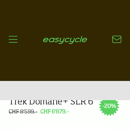
Pourquoi un vélo électrique?
Aspects techniques
Les choix technologiques
Nos critères de sélection
Questions / Réponses
A jour
News
Trek Domane+ SLR 6
-20%
CHF 8'599.-
CHF 6'879.-
Previous
Next