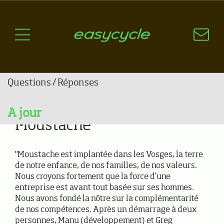
Pourquoi un vélo électrique?
Aspects techniques
Les choix technologiques
Nos critères de sélection
Filtres
Questions / Réponses
Classer par: prix croissant
A jour
Moustache
News
"Moustache est implantée dans les Vosges, la terre
de notre enfance, de nos familles, de nos valeurs.
Nous croyons fortement que la force d’une
entreprise est avant tout basée sur ses hommes.
Nous avons fondé la nôtre sur la complémentarité
de nos compétences. Après un démarrage à deux
personnes, Manu (développement) et Greg