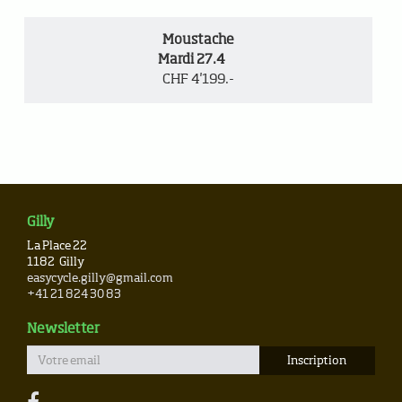
Moustache
Mardi 27.4
CHF 4'199.-
Gilly
La Place 22
1182
Gilly
easycycle.gilly@gmail.com
+41 21 824 30 83
Newsletter