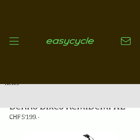
Pourquoi un vélo électrique?
Aspects techniques
Les choix technologiques
Nos critères de sélection
Questions / Réponses
A jour
News
Benno Bikes RemiDemi XL
CHF 5'199.-
Previous
Next