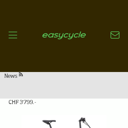
Pourquoi un vélo électrique?
Aspects techniques
Les choix technologiques
Nos critères de sélection
Questions / Réponses
A jour
News
Tern Vektron Q9
CHF 3'799.-
Previous
Next