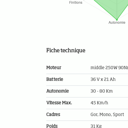
Fiche technique
Moteur
middle 250W 90
Batterie
36 V x 21 Ah
Autonomie
30 - 80 Km
Vitesse Max.
45 Km/h
Cadres
Gor, Mono, Sport
Poids
31 Kg