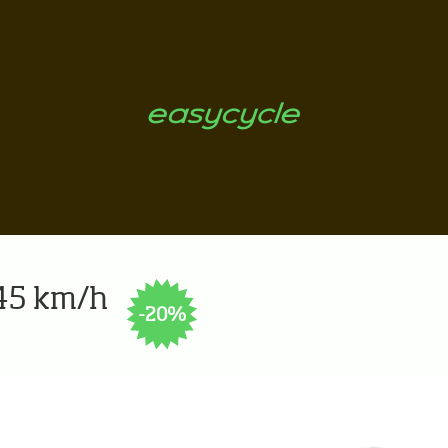
 45 km/h
-20%