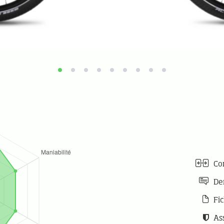
Com
De
Fic
As