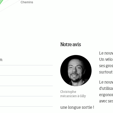
Notre avis
Le nouv
Un vélo
Nm
ses gro
surtout
Le nouv
d'utili
Christophe
ergonom
mécanicien à Gilly
avec se
une longue sortie !