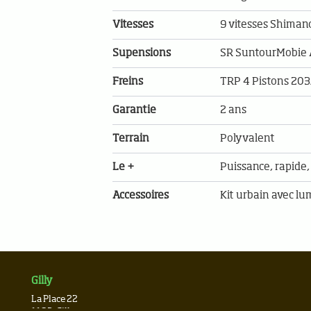
Vitesses
9 vitesses Shimano
Supensions
SR SuntourMobie
Freins
TRP 4 Pistons 2
Garantie
2 ans
Terrain
Polyvalent
Le +
Puissance, rapide,
Accessoires
Kit urbain avec lu
Gilly
La Place 22