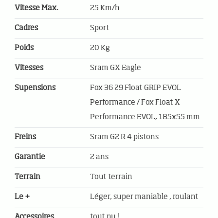
Vitesse Max.
25 Km/h
Cadres
Sport
Poids
20 Kg
Vitesses
Sram GX Eagle
Supensions
Fox 36 29 Float GRIP EVOL
Performance / Fox Float X
Performance EVOL, 185x55 mm
Freins
Sram G2 R 4 pistons
Garantie
2 ans
Terrain
Tout terrain
Le +
Léger, super maniable , roulant
Accessoires
tout nu !