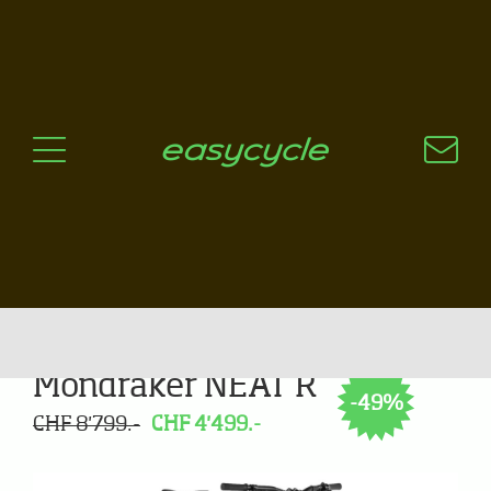
Pourquoi un vélo électrique?
Aspects techniques
Les choix technologiques
Nos critères de sélection
Questions / Réponses
A jour
News
Mondraker NEAT R
-49%
CHF 8'799.-
CHF 4'499.-