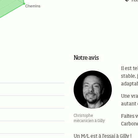
Notre avis
Il est t
stable, 
adaptab
Une vra
autant 
Christophe
Faites 
mécanicien à Gilly
Carbone
Un M/L est à l'essai à Gilly !