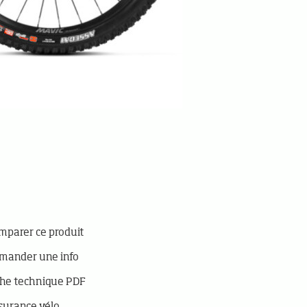
parer ce produit
mander une info
he technique PDF
surance vélo