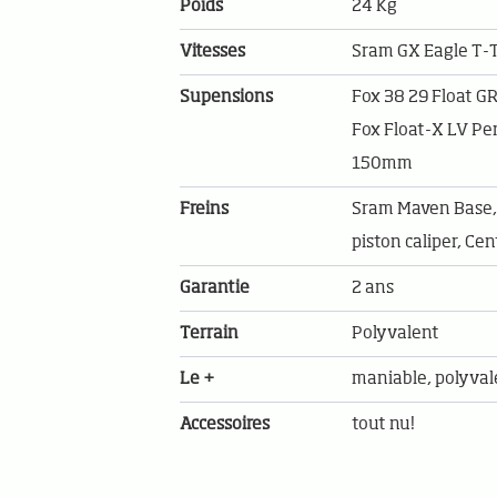
Poids
24 Kg
Vitesses
Sram GX Eagle T-T
Supensions
Fox 38 29 Float G
Fox Float-X LV P
150mm
Freins
Sram Maven Base, 
piston caliper, C
Garantie
2 ans
Terrain
Polyvalent
Le +
maniable, polyval
Accessoires
tout nu!