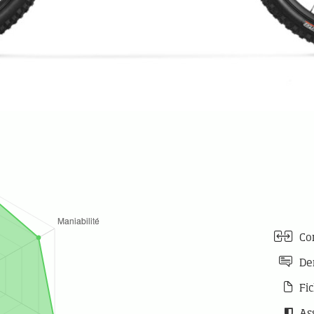
Com
De
Fic
As