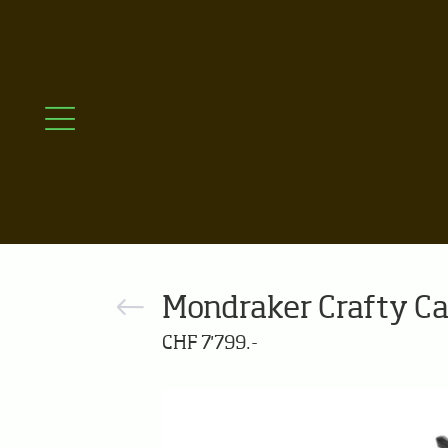
Mondraker Crafty C
CHF 7'799.-