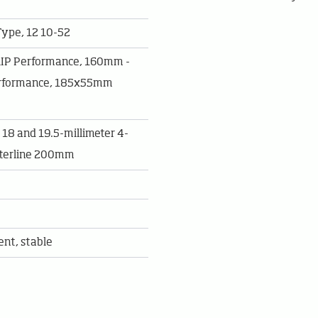
ype, 12 10-52
RIP Performance, 160mm -
erformance, 185x55mm
18 and 19.5-millimeter 4-
enterline 200mm
ent, stable