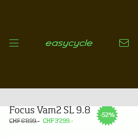
Pourquoi un vélo électrique?
Aspects techniques
Les choix technologiques
Nos critères de sélection
Questions / Réponses
A jour
News
Focus Vam2 SL 9.8
-52%
CHF 6'899.-
CHF 3'299.-