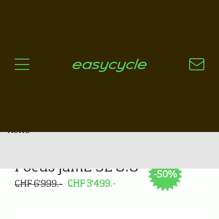
Pourquoi un vélo électrique?
Aspects techniques
Les choix technologiques
Nos critères de sélection
Questions / Réponses
A jour
News
Focus Jam2 SL 8.8
-50%
CHF 6'999.-
CHF 3'499.-