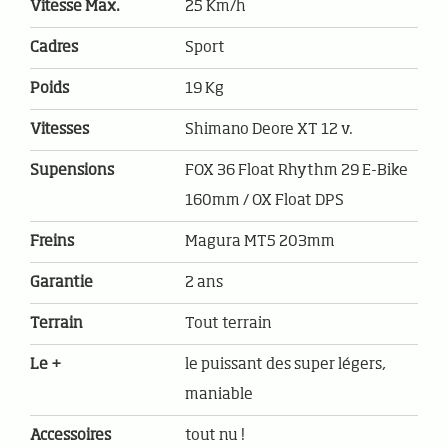
Vitesse Max.
25 Km/h
Cadres
Sport
Poids
19 Kg
Vitesses
Shimano Deore XT 12 v.
Supensions
FOX 36 Float Rhythm 29 E-Bike
160mm / OX Float DPS
Freins
Magura MT5 203mm
Garantie
2 ans
Terrain
Tout terrain
Le +
le puissant des super légers,
maniable
Accessoires
tout nu !