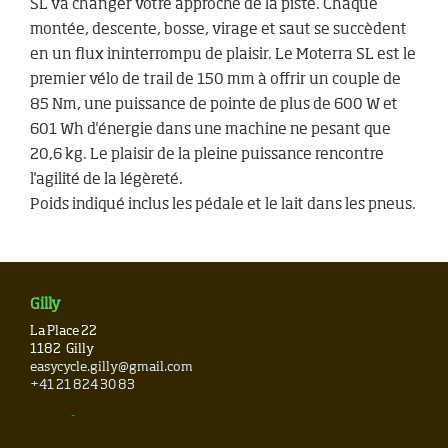
SL va changer votre approche de la piste. Chaque
montée, descente, bosse, virage et saut se succèdent
en un flux ininterrompu de plaisir. Le Moterra SL est le
premier vélo de trail de 150 mm à offrir un couple de
85 Nm, une puissance de pointe de plus de 600 W et
601 Wh d'énergie dans une machine ne pesant que
20,6 kg. Le plaisir de la pleine puissance rencontre
l'agilité de la légèreté.
Poids indiqué inclus les pédale et le lait dans les pneus.
Gilly
La Place 22
1182
Gilly
easycycle.gilly@gmail.com
+41 21 824 30 83
Newsletter