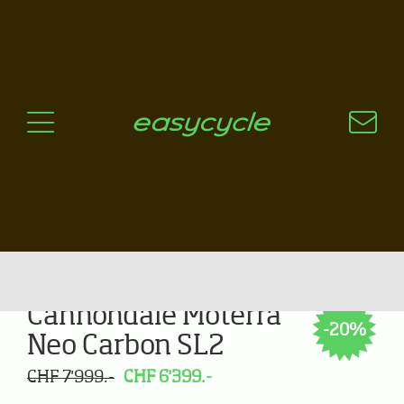
Pourquoi un vélo électrique?
Aspects techniques
Les choix technologiques
Nos critères de sélection
Questions / Réponses
A jour
News
Cannondale Moterra
-20%
Neo Carbon SL2
CHF 7'999.-
CHF 6'399.-