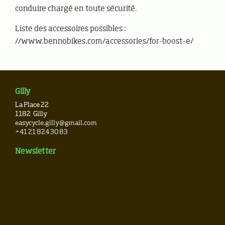
conduire chargé en toute sécurité.
Liste des accessoires possibles :
//www.bennobikes.com/accessories/for-boost-e/
Gilly
La Place 22
1182
Gilly
easycycle.gilly@gmail.com
+41 21 824 30 83
Newsletter
Tous droits réservés © 2006-2026
Développement
Cometa Studio