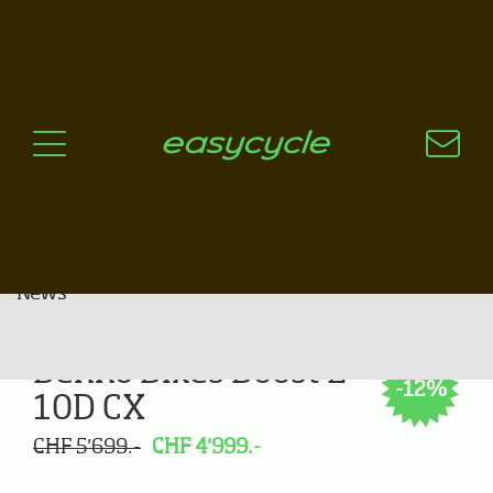
Pourquoi un vélo électrique?
Aspects techniques
Les choix technologiques
Nos critères de sélection
Questions / Réponses
A jour
News
Benno Bikes Boost E
-12%
10D CX
CHF 5'699.-
CHF 4'999.-