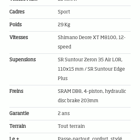
Cadres
Sport
Poids
29 Kg
Vitesses
Shimano Deore XT M8100, 12-
speed
Supensions
SR Suntour Zeron 35 Air LOR,
110x15 mm / SR Suntour Edge
Plus
Freins
SRAM DB8, 4-piston, hydraulic
disc brake 203mm
Garantie
2 ans
Terrain
Tout terrain
Le +
Passe-partout, confort, stylé