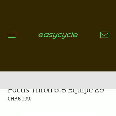
Pourquoi un vélo électrique?
Aspects techniques
Les choix technologiques
Nos critères de sélection
Questions / Réponses
A jour
News
Focus Thron 6.8 Equipé 29''
CHF 6'099.-
Previous
Next