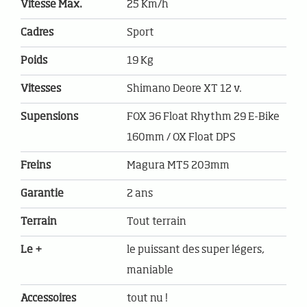
Vitesse Max.
25 Km/h
Cadres
Sport
Poids
19 Kg
Vitesses
Shimano Deore XT 12 v.
Supensions
FOX 36 Float Rhythm 29 E-Bike
160mm / OX Float DPS
Freins
Magura MT5 203mm
Garantie
2 ans
Terrain
Tout terrain
Le +
le puissant des super légers,
maniable
Accessoires
tout nu !