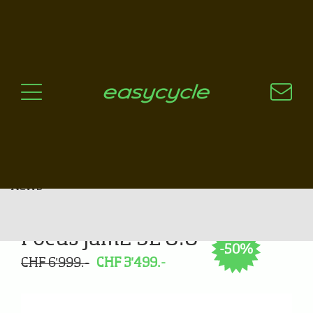
Pourquoi un vélo électrique?
Aspects techniques
Les choix technologiques
Nos critères de sélection
Questions / Réponses
A jour
News
Focus Jam2 SL 8.8
-50%
CHF 6'999.-
CHF 3'499.-